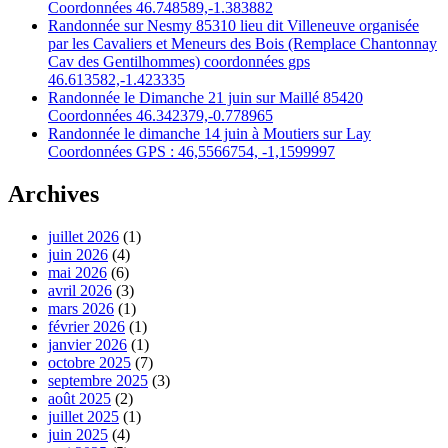
Coordonnées 46.748589,-1.383882
Randonnée sur Nesmy 85310 lieu dit Villeneuve organisée
par les Cavaliers et Meneurs des Bois (Remplace Chantonnay
Cav des Gentilhommes) coordonnées gps
46.613582,-1.423335
Randonnée le Dimanche 21 juin sur Maillé 85420
Coordonnées 46.342379,-0.778965
Randonnée le dimanche 14 juin à Moutiers sur Lay
Coordonnées GPS : 46,5566754, -1,1599997
Archives
juillet 2026
(1)
juin 2026
(4)
mai 2026
(6)
avril 2026
(3)
mars 2026
(1)
février 2026
(1)
janvier 2026
(1)
octobre 2025
(7)
septembre 2025
(3)
août 2025
(2)
juillet 2025
(1)
juin 2025
(4)